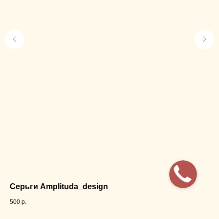
Серьги Amplituda_design
Кл
500
р.
1 5