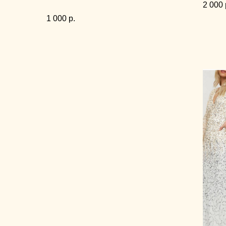
2 000
1 000
р.