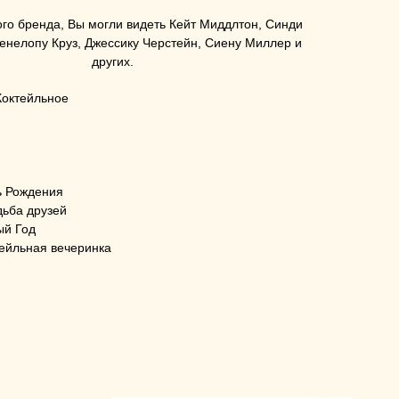
ого бренда, Вы могли видеть Кейт Миддлтон, Синди
енелопу Круз, Джессику Черстейн, Сиену Миллер и
других.
Коктейльное
ь Рождения
дьба друзей
ый Год
тейльная вечеринка