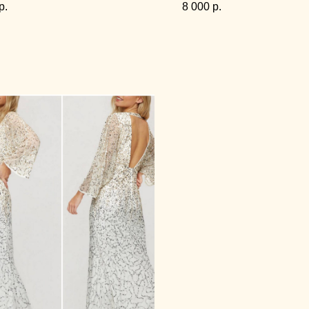
р.
8 000
р.