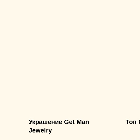
Украшение Get Man
Топ 
Jewelry