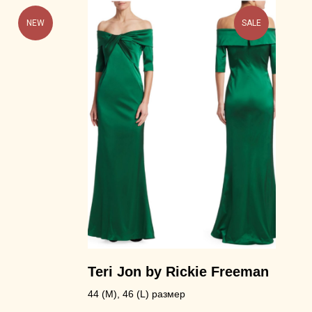
NEW
SALE
Teri Jon by Rickie Freeman
44 (M), 46 (L) размер