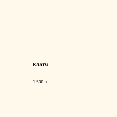
Клатч
1 500
р.