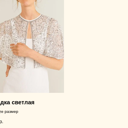
дка светлая
ze размер
р.