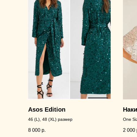
Asos Edition
Наки
46 (L), 48 (XL) размер
One Si
8 000
р.
2 000