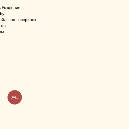
ь Рождения
sby
тейльная вечеринка
еток
ом
SALE