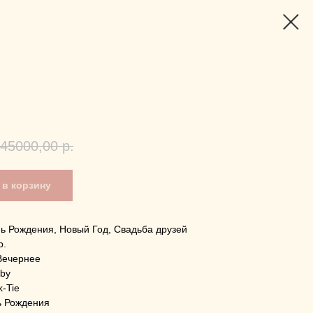
45000,00
р.
в корзину
нь Рождения, Новый Год, Свадьба друзей
p.
Вечернее
sby
k-Tie
ь Рождения