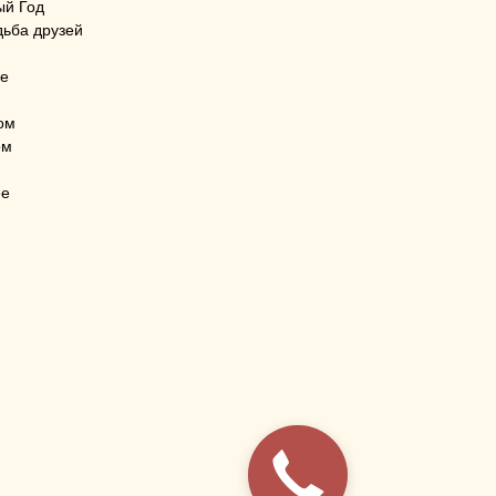
ый Год
дьба друзей
ze
ом
ом
ее