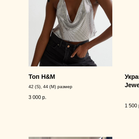
Топ H&M
Укра
Jewe
42 (S), 44 (M) размер
3 000
р.
1 500