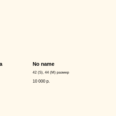
a
No name
42 (S), 44 (M) размер
10 000
р.