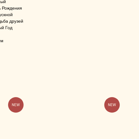
ный
ь Рождения
ускной
дьба друзей
ый Год
ом
NEW
NEW