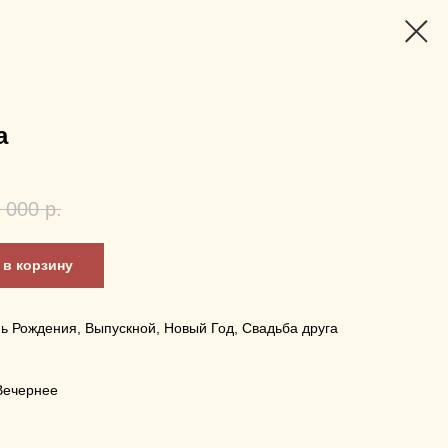
a
 000
р.
в корзину
нь Рождения, Выпускной, Новый Год, Свадьба друга
.
Вечернее