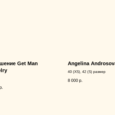
шение Get Man
Angelina Androsov
lry
40 (XS), 42 (S) размер
8 000
р.
р.